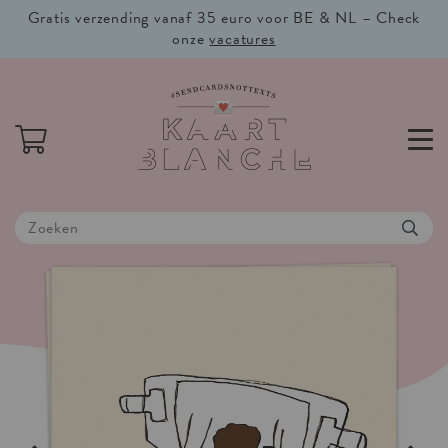
Gratis verzending vanaf 35 euro voor BE & NL – Check
onze
vacatures