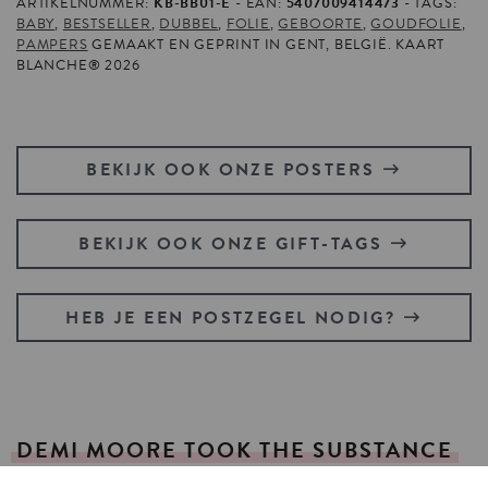
ARTIKELNUMMER:
KB-BB01-E
EAN:
5407009414473
TAGS:
BABY
,
BESTSELLER
,
DUBBEL
,
FOLIE
,
GEBOORTE
,
GOUDFOLIE
,
PAMPERS
GEMAAKT EN GEPRINT IN GENT, BELGIË. KAART
BLANCHE® 2026
BEKIJK OOK ONZE POSTERS
BEKIJK OOK ONZE GIFT-TAGS
HEB JE EEN POSTZEGEL NODIG?
DEMI
MOORE
TOOK
THE
SUBSTANCE
AND
ALSO