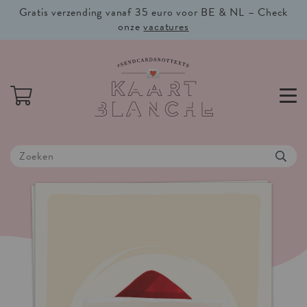
Gratis verzending vanaf 35 euro voor BE & NL – Check
onze
vacatures