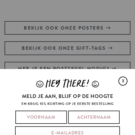
BEKIJK OOK ONZE POSTERS
BEKIJK OOK ONZE GIFT-TAGS
HEB JE EEN POSTZEGEL NODIG?
HEY THERE!
X
J
L
MELD JE AAN, BLIJF OP DE HOOGTE
DEMI
MOORE
TOOK
THE
SUBSTANCE
EN KRIJG 10% KORTING OP JE EERSTE BESTELLING
AND
ALSO