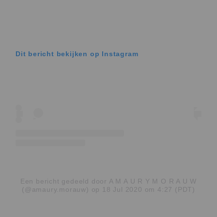
Dit bericht bekijken op Instagram
Een bericht gedeeld door A M A U R Y M O R A U W
(@amaury.morauw)
op 18 Jul 2020 om 4:27 (PDT)