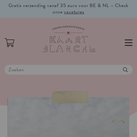
Gratis verzending vanaf 35 euro voor BE & NL – Check
onze
vacatures