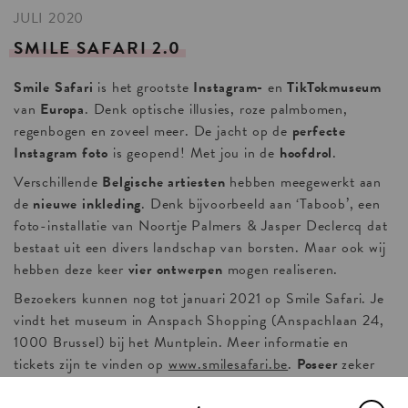
JULI 2020
SMILE
SAFARI
2.0
Smile Safari
is het grootste
Instagram-
en
TikTokmuseum
van
Europa
. Denk optische illusies, roze palmbomen,
regenbogen en zoveel meer. De jacht op de
perfecte
Instagram foto
is geopend! Met jou in de
hoofdrol
.
Verschillende
Belgische artiesten
hebben meegewerkt aan
de
nieuwe inkleding
. Denk bijvoorbeeld aan ‘Taboob’, een
foto-installatie van Noortje Palmers & Jasper Declercq dat
bestaat uit een divers landschap van borsten. Maar ook wij
hebben deze keer
vier ontwerpen
mogen realiseren.
Bezoekers kunnen nog tot januari 2021 op Smile Safari. Je
vindt het museum in Anspach Shopping (Anspachlaan 24,
1000 Brussel) bij het Muntplein. Meer informatie en
tickets zijn te vinden op
www.smilesafari.be
.
Poseer
zeker
voor
één van deze vier walls
en vergeet
@kaartblanche
niet
te taggen,
have fun!