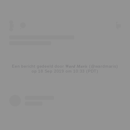
Een bericht gedeeld door 𝑾𝒂𝒓𝒅 𝑴𝒂𝒓𝒊𝒔 (@wardmaris)
op 18 Sep 2019 om 10:33 (PDT)