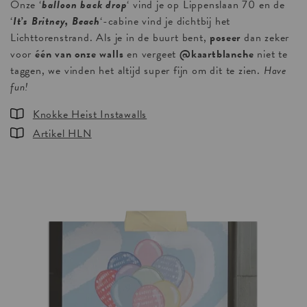
Onze ‘
balloon back drop
‘ vind je op Lippenslaan 70 en de
‘
It’s Britney, Beach
‘-cabine vind je dichtbij het
Lichttorenstrand. Als je in de buurt bent,
poseer
dan zeker
voor
één van onze walls
en vergeet
@kaartblanche
niet te
taggen, we vinden het altijd super fijn om dit te zien.
Have
fun!
Knokke Heist Instawalls
Artikel HLN