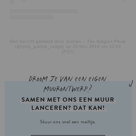
Een bericht gedeeld door Justien – The Belgian Pinup
(@miss_justine_rouge)
op 20 Nov 2019 om 12:01
(PST)
Droom je van een eigen
muurontwerp?
SAMEN
MET
ONS
EEN
MUUR
LANCEREN?
DAT
KAN!
Stuur ons snel een mailtje.