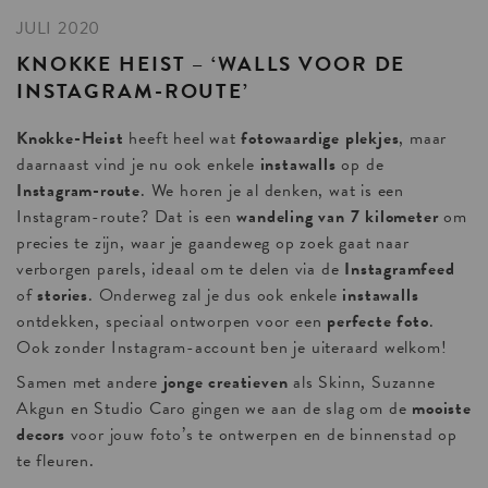
JULI 2020
KNOKKE
HEIST
–
‘WALLS
VOOR
DE
INSTAGRAM-ROUTE’
Knokke-Heist
heeft heel wat
fotowaardige plekjes
, maar
daarnaast vind je nu ook enkele
instawalls
op de
Instagram-route
. We horen je al denken, wat is een
Instagram-route? Dat is een
wandeling van 7 kilometer
om
precies te zijn, waar je gaandeweg op zoek gaat naar
verborgen parels, ideaal om te delen via de
Instagramfeed
of
stories
. Onderweg zal je dus ook enkele
instawalls
ontdekken, speciaal ontworpen voor een
perfecte foto
.
Ook zonder Instagram-account ben je uiteraard welkom!
Samen met andere
jonge creatieven
als Skinn, Suzanne
Akgun en Studio Caro gingen we aan de slag om de
mooiste
decors
voor jouw foto’s te ontwerpen en de binnenstad op
te fleuren.