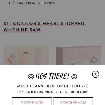
BELGIË. KAART BLANCHE® 2026
KIT
CONNOR'S
HEART
STOPPED
WHEN
HE
SAW
HEY THERE!
X
J
L
MELD JE AAN, BLIJF OP DE HOOGTE
EN KRIJG 10% KORTING OP JE EERSTE BESTELLING