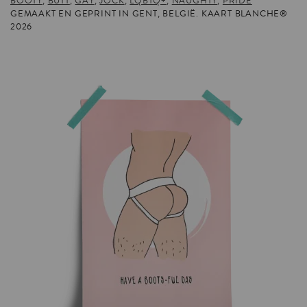
BOOTY
,
BUTT
,
GAY
,
JOCK
,
LQBTQ+
,
NAUGHTY
,
PRIDE
GEMAAKT EN GEPRINT IN GENT, BELGIË. KAART BLANCHE®
2026