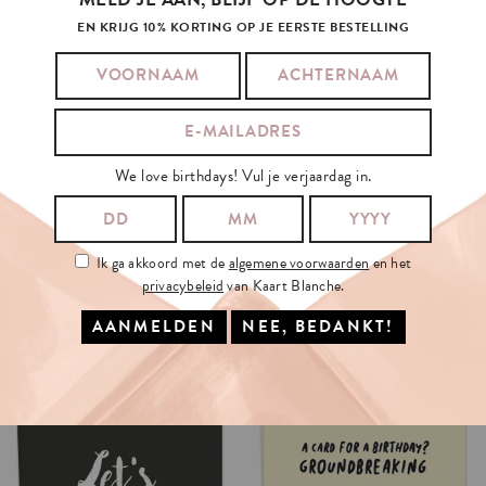
EN KRIJG 10% KORTING OP JE EERSTE BESTELLING
HEB JE EEN POSTZEGEL NODIG?
We love birthdays! Vul je verjaardag in.
BEKIJK OOK ONZE GIFT-TAGS
Ik ga akkoord met de
algemene voorwaarden
en het
privacybeleid
van Kaart Blanche.
KIM
KARDASHIAN
ALSO
LIKED