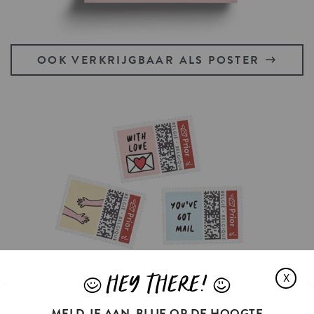
OOK VERKRIJGBAAR ALS POSTER
HEY THERE!
X
J
L
MELD JE AAN, BLIJF OP DE HOOGTE