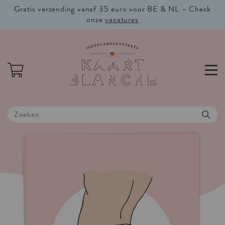
Gratis verzending vanaf 35 euro voor BE & NL – Check
onze
vacatures