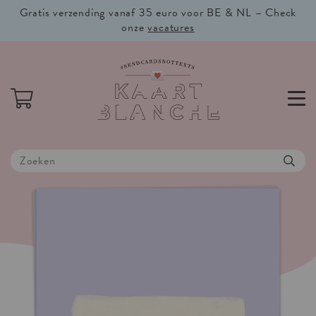
Gratis verzending vanaf 35 euro voor BE & NL – Check
onze
vacatures