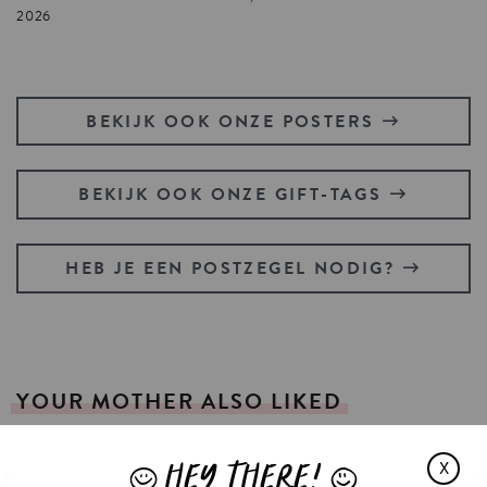
2026
BEKIJK OOK ONZE POSTERS
BEKIJK OOK ONZE GIFT-TAGS
HEB JE EEN POSTZEGEL NODIG?
YOUR
MOTHER
ALSO
LIKED
HEY THERE!
X
J
L