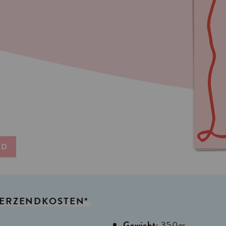
ND
ERZENDKOSTEN*
Gewicht:
350gr