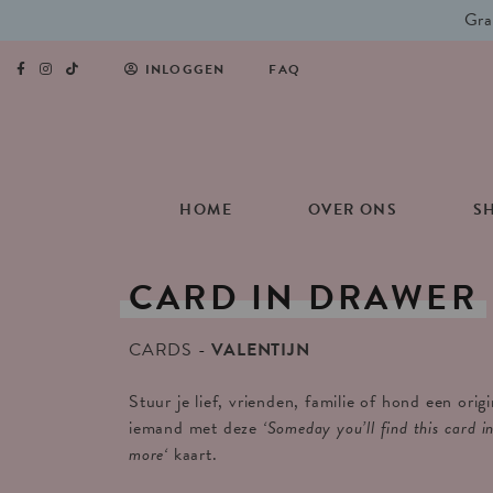
Gra
INLOGGEN
FAQ
HOME
OVER ONS
S
CARD
IN
DRAWER
CARDS
VALENTIJN
Stuur je lief, vrienden, familie of hond een orig
iemand met deze
‘Someday you’ll find this card i
more
‘
kaart.