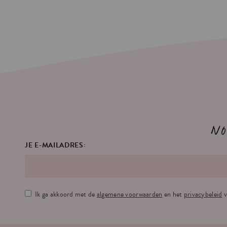
No
JE E-MAILADRES:
Ik ga akkoord met de
algemene voorwaarden
en het
privacybeleid
v