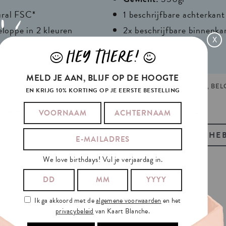
ural FSC*
1 beschrijfbare achterkant
eloppe in 2 kleuren
2x beschrijfbare binnenka
X
r
HEY THERE!
J
L
MELD JE AAN, BLIJF OP DE HOOGTE
7
TAGS:
LIEFDE
,
VALENTIJN
GEMAAKT EN GEPRINT IN GENT, BEL
EN KRIJG 10% KORTING OP JE EERSTE BESTELLING
BEKIJK OOK ONZE GIFT-TAGS
HEB
We love birthdays! Vul je verjaardag in.
Ik ga akkoord met de
algemene voorwaarden
en het
privacybeleid
van Kaart Blanche.