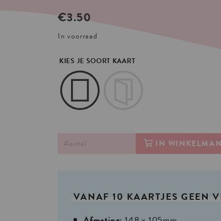
€
3.50
In voorraad
KIES JE SOORT KAART
IN WINKELMA
VANAF
10
KAARTJES
GEEN
V
Afmeting:
148 x 105mm