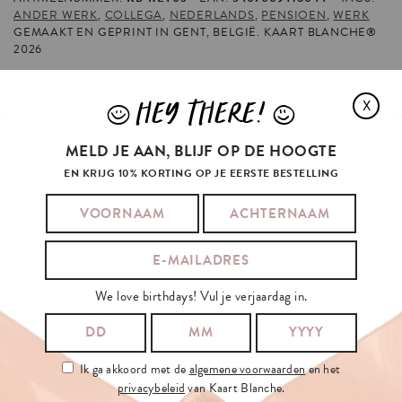
ANDER WERK
,
COLLEGA
,
NEDERLANDS
,
PENSIOEN
,
WERK
GEMAAKT EN GEPRINT IN GENT, BELGIË. KAART BLANCHE®
2026
HEY THERE!
X
J
L
BEKIJK OOK ONZE POSTERS
MELD JE AAN, BLIJF OP DE HOOGTE
EN KRIJG 10% KORTING OP JE EERSTE BESTELLING
BEKIJK OOK ONZE GIFT-TAGS
HEB JE EEN POSTZEGEL NODIG?
We love birthdays! Vul je verjaardag in.
YOUR
MOTHER
ALSO
LIKED
Ik ga akkoord met de
algemene voorwaarden
en het
privacybeleid
van Kaart Blanche.