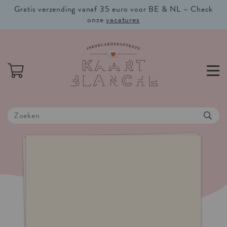
Gratis verzending vanaf 35 euro voor BE & NL – Check
onze
vacatures