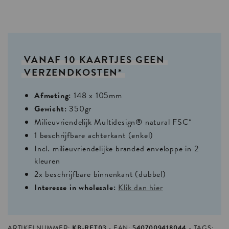
VANAF
10
KAARTJES
GEEN
VERZENDKOSTEN*
Afmeting:
148 x 105mm
Gewicht:
350gr
Milieuvriendelijk Multidesign® natural FSC*
1 beschrijfbare achterkant (enkel)
Incl. milieuvriendelijke branded enveloppe in 2
kleuren
2x beschrijfbare binnenkant (dubbel)
Interesse in wholesale:
Klik dan hier
ARTIKELNUMMER:
KB-RET03
EAN:
5407009418044
TAGS: