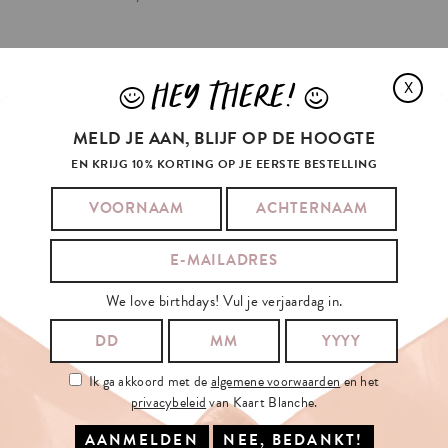
HEY THERE!
X
J
L
BEKIJK OOK ONZE POSTERS
MELD JE AAN, BLIJF OP DE HOOGTE
BEKIJK OOK ONZE GIFT-TAGS
EN KRIJG 10% KORTING OP JE EERSTE BESTELLING
HEB JE EEN POSTZEGEL NODIG?
We love birthdays! Vul je verjaardag in.
JONATHAN
BAILEY
ALSO
LIKED
Ik ga akkoord met de
algemene voorwaarden
en het
privacybeleid
van Kaart Blanche.