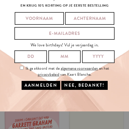
EN KRIJG 10% KORTING OP JE EERSTE BESTELLING
We love birthdays! Vul je verjaardag in.
Ik ga akkoord met de
algemene voorwaarden
en het
privacybeleid
van Kaart Blanche.
AI
OR
NOT
DEAN
CARD
INSTEAD
€3.5
€3.5
OPTIES SELECTEREN
OPTIES SELECTEREN