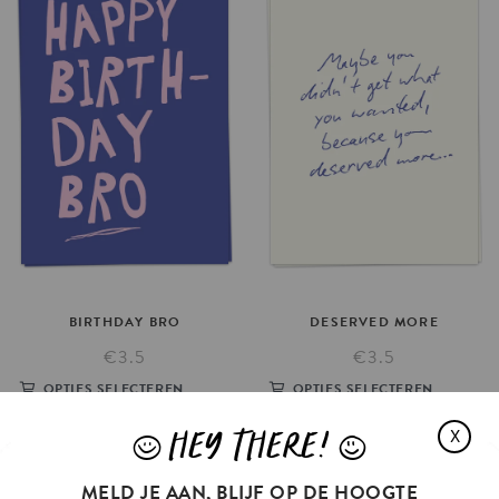
BIRTHDAY
BRO
DESERVED
MORE
€3.5
€3.5
OPTIES SELECTEREN
OPTIES SELECTEREN
HEY THERE!
X
J
L
MELD JE AAN, BLIJF OP DE HOOGTE