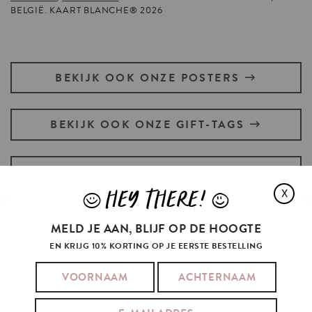
BELGIË. KAART BLANCHE® 2026
BEKIJK OOK ONZE POSTERS
BEKIJK OOK ONZE GIFT-TAGS
HEB JE EEN POSTZEGEL NODIG?
HEY THERE!
X
J
L
MELD JE AAN, BLIJF OP DE HOOGTE
EN KRIJG 10% KORTING OP JE EERSTE BESTELLING
KIT
CONNOR'S
HEART
STOPPED
WHEN
HE
SAW