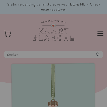
Gratis verzending vanaf 35 euro voor BE & NL – Check
onze
vacatures