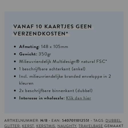
VANAF
10
KAARTJES
GEEN
VERZENDKOSTEN*
Afmeting:
148 x 105mm
Gewicht:
350gr
Milieuvriendelijk Multidesign® natural FSC*
1 beschrijfbare achterkant (enkel)
Incl. milieuvriendelijke branded enveloppe in 2
kleuren
2x beschrijfbare binnenkant (dubbel)
Interesse in wholesale:
Klik dan hier
ARTIKELNUMMER:
N/B
EAN:
5407011012551
TAGS:
DUBBEL
,
GLITTER
,
KERST
,
KERSTMIS
,
NAUGHTY
,
TRAVELBASE
GEMAAKT