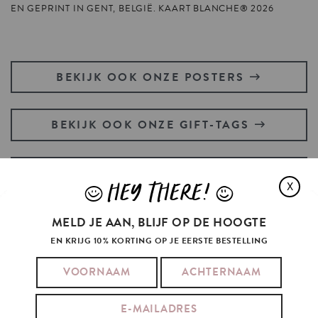
EN GEPRINT IN GENT, BELGIË. KAART BLANCHE® 2026
BEKIJK OOK ONZE POSTERS
BEKIJK OOK ONZE GIFT-TAGS
HEB JE EEN POSTZEGEL NODIG?
HEY THERE!
X
J
L
MELD JE AAN, BLIJF OP DE HOOGTE
EN KRIJG 10% KORTING OP JE EERSTE BESTELLING
ARIANA
GRANDE'S
FAVORITES