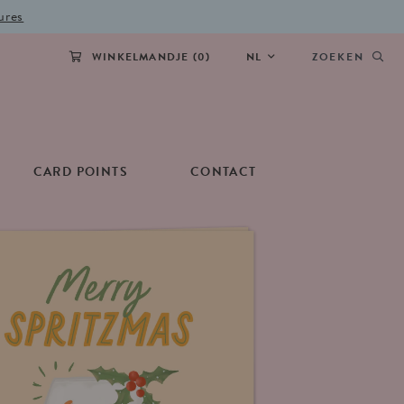
ures
WINKELMANDJE (
0
)
NL
ZOEKEN
CARD POINTS
CONTACT