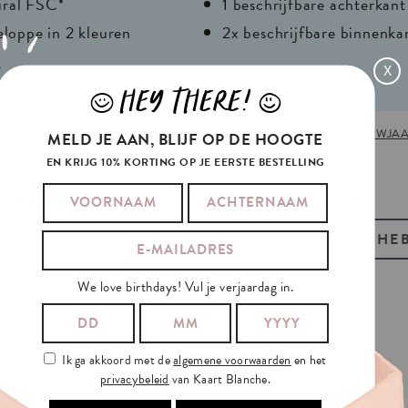
ural FSC*
1 beschrijfbare achterkant
eloppe in 2 kleuren
2x beschrijfbare binnenka
r
X
HEY THERE!
J
L
640432
TAGS:
APEROL SPRITZ
,
BRAND NEW
,
KERSTMIS
,
NIEUWJA
MELD JE AAN, BLIJF OP DE HOOGTE
026
EN KRIJG 10% KORTING OP JE EERSTE BESTELLING
BEKIJK OOK ONZE GIFT-TAGS
HEB
We love birthdays! Vul je verjaardag in.
D
Ik ga akkoord met de
algemene voorwaarden
en het
privacybeleid
van Kaart Blanche.