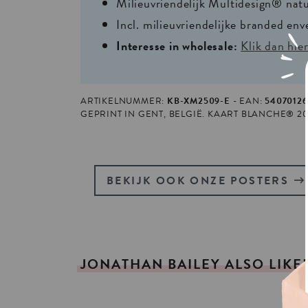
Milieuvriendelijk Multidesign® nat
Incl. milieuvriendelijke branded env
Interesse in wholesale:
Klik dan hie
ARTIKELNUMMER:
KB-XM2509-E
EAN:
5407012
GEPRINT IN GENT, BELGIË. KAART BLANCHE® 2
BEKIJK OOK ONZE POSTERS
JONATHAN
BAILEY
ALSO
LIKE