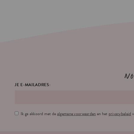
No
JE E-MAILADRES:
Ik ga akkoord met de
algemene voorwaarden
en het
privacybeleid
v