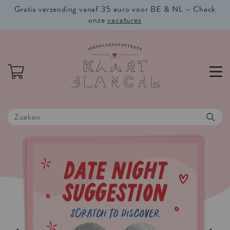
Gratis verzending vanaf 35 euro voor BE & NL – Check
onze
vacatures