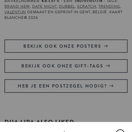
ARTIKELNUMMER:
KB-L97-E
EAN:
5407011017778
TAGS:
BRAND NEW
,
DATE NIGHT
,
DUBBEL
,
SCRATCH
,
TRENDING
,
VALENTIJN
GEMAAKT EN GEPRINT IN GENT, BELGIË. KAART
BLANCHE® 2026
BEKIJK OOK ONZE POSTERS
BEKIJK OOK ONZE GIFT-TAGS
HEB JE EEN POSTZEGEL NODIG?
DUA
LIPA
ALSO
LIKED