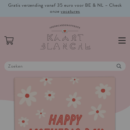
Gratis verzending vanaf 35 euro voor BE & NL – Check
onze
vacatures