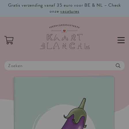
Gratis verzending vanaf 35 euro voor BE & NL – Check
onze
vacatures