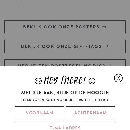
BEKIJK OOK ONZE POSTERS
BEKIJK OOK ONZE GIFT-TAGS
HEB JE EEN POSTZEGEL NODIG?
HEY THERE!
X
J
L
MELD JE AAN, BLIJF OP DE HOOGTE
KIT
CONNOR'S
HEART
STOPPED
EN KRIJG 10% KORTING OP JE EERSTE BESTELLING
WHEN
HE
SAW