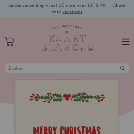
Gratis verzending vanaf 35 euro voor BE & NL – Check
onze
vacatures