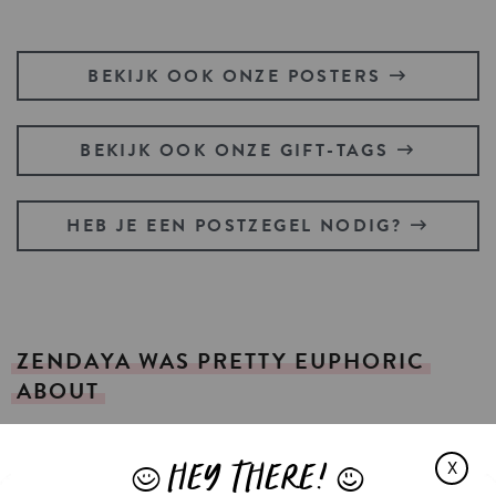
BEKIJK OOK ONZE POSTERS
BEKIJK OOK ONZE GIFT-TAGS
HEB JE EEN POSTZEGEL NODIG?
ZENDAYA
WAS
PRETTY
EUPHORIC
ABOUT
HEY THERE!
X
J
L