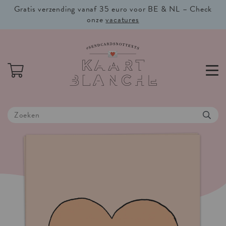
Gratis verzending vanaf 35 euro voor BE & NL – Check
onze
vacatures