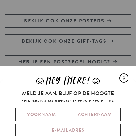
BEKIJK OOK ONZE POSTERS
BEKIJK OOK ONZE GIFT-TAGS
HEB JE EEN POSTZEGEL NODIG?
HEY THERE!
X
J
L
MELD JE AAN, BLIJF OP DE HOOGTE
MILEY
CYRUS
BOUGHT
FLOWERS
AND
EN KRIJG 10% KORTING OP JE EERSTE BESTELLING
ALSO