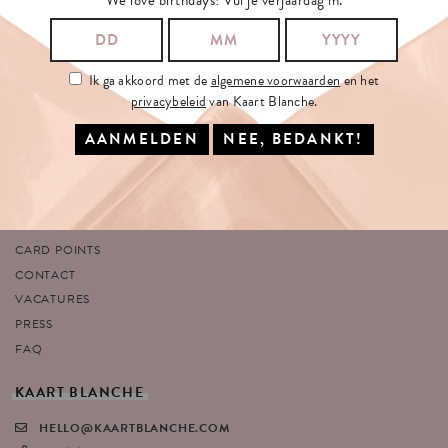
Ik ga akkoord met de
algemene voorwaarden
en het
SITEMAP
VOLG
ONS
privacybeleid
van Kaart Blanche.
HOME
Facebook
OVER ONS
Instagram
SHOP
Twitter
PORTFOLIO
Pinterest
ANTWERP STORE
CARD POINTS
CONTACT
VACATURES
PRESS
FAQ
KAART
BLANCHE
HELLO@KAARTBLANCHE.COM