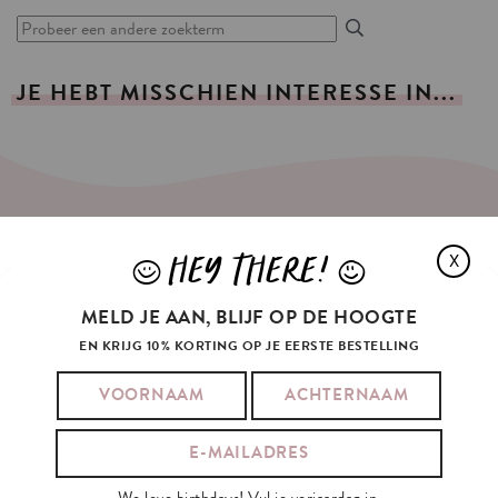
JE
HEBT
MISSCHIEN
INTERESSE
IN...
SCHRIJF
JE
IN
OP
ONZE
NIEUWSBRIEF
HEY THERE!
X
J
L
JE E-MAILADRES:
MELD JE AAN, BLIJF OP DE HOOGTE
EN KRIJG 10% KORTING OP JE EERSTE BESTELLING
Ik ga akkoord met de
algemene voorwaarden
en het
privacybeleid
van
Kaart Blanche.
INSCHRIJVEN
We love birthdays! Vul je verjaardag in.