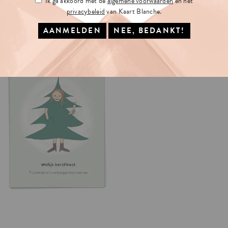
Ik ga akkoord met de
algemene voorwaarden
en het
privacybeleid
van Kaart Blanche.