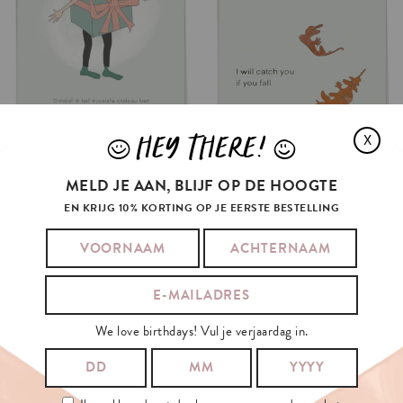
HEY THERE!
X
J
L
MELD JE AAN, BLIJF OP DE HOOGTE
EN KRIJG 10% KORTING OP JE EERSTE BESTELLING
We love birthdays! Vul je verjaardag in.