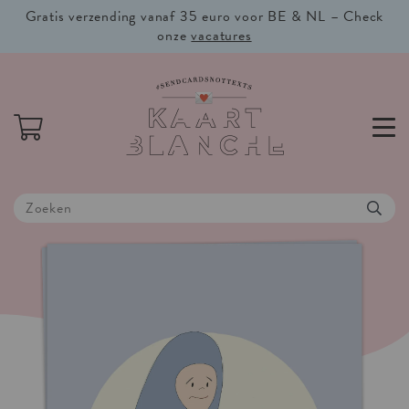
Gratis verzending vanaf 35 euro voor BE & NL – Check
onze
vacatures