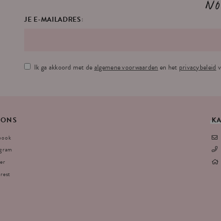
No
JE E-MAILADRES:
Ik ga akkoord met de
algemene voorwaarden
en het
privacybeleid
v
ONS
K
book
agram
er
rest