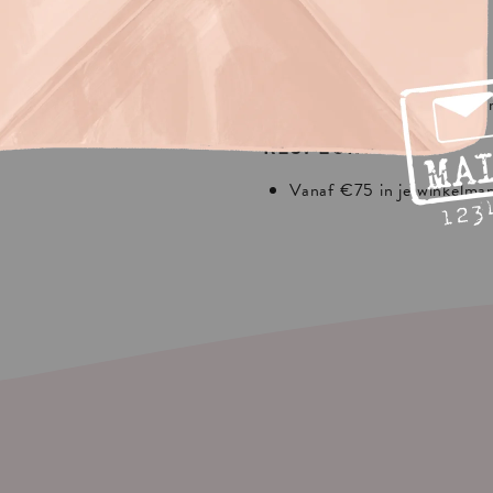
In Europa:
NEDERLAND
75 in je winkelmandje.
Vanaf €30 in je winkelma
 shipping
REST EUROPA
Vanaf €75 in je winkelma