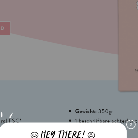
ND
Gewicht:
350gr
ural FSC*
1 beschrijfbare achterkant
X
e
HEY THERE!
J
L