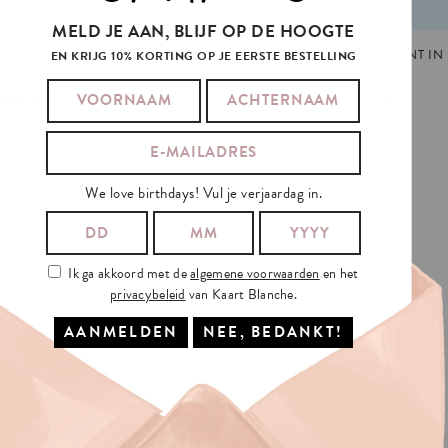
MELD JE AAN, BLIJF OP DE HOOGTE
6
TAGS:
KERST
,
KERSTMIS
,
NIEUWJAAR
GEMAAKT EN GEPRINT IN 
EN KRIJG 10% KORTING OP JE EERSTE BESTELLING
RS
AND
ALSO
We love birthdays! Vul je verjaardag in.
Ik ga akkoord met de
algemene voorwaarden
en het
privacybeleid
van Kaart Blanche.
IS
VERZENDING?