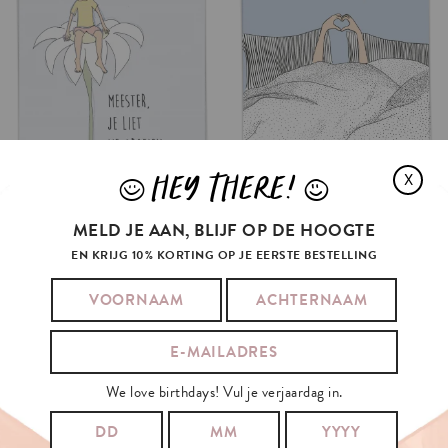
HEY THERE!
X
J
L
MELD JE AAN, BLIJF OP DE HOOGTE
EN KRIJG 10% KORTING OP JE EERSTE BESTELLING
We love birthdays! Vul je verjaardag in.