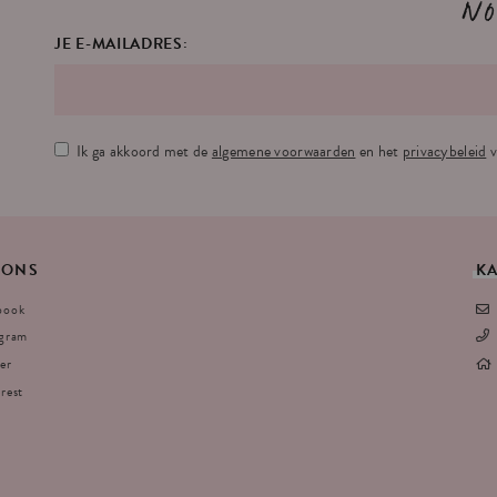
No
JE E-MAILADRES:
Ik ga akkoord met de
algemene voorwaarden
en het
privacybeleid
v
ONS
K
book
agram
er
rest