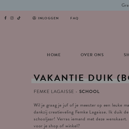
Gra
INLOGGEN
FAQ
HOME
OVER ONS
S
VAKANTIE
DUIK
(B
FEMKE LAGAISSE
SCHOOL
Wil je graag je juf of je meester op een leuke 
dankzij creatieveling Femke Lagaisse. Ik duik de
schooljaar! Verras iemand met deze wenskaart
voor je shop of winkel?