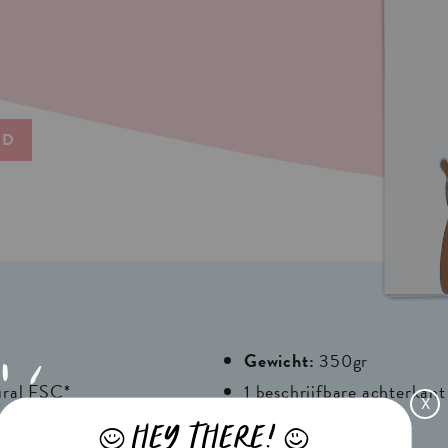
ND
Gewicht:
350gr
ural FSC*
1 beschrijfbare achterkant
X
e
HEY THERE!
J
L