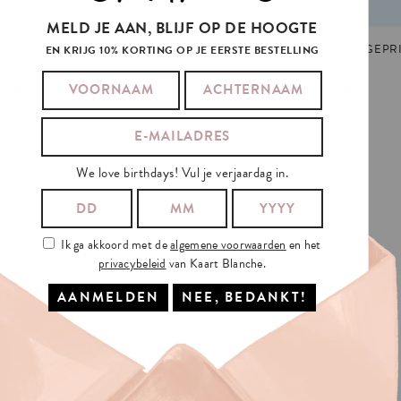
MELD JE AAN, BLIJF OP DE HOOGTE
24
TAGS:
EINDE SCHOOLJAAR
,
JUF
,
MEESTER
GEMAAKT EN GEPRIN
EN KRIJG 10% KORTING OP JE EERSTE BESTELLING
RS
AND
ALSO
We love birthdays! Vul je verjaardag in.
Ik ga akkoord met de
algemene voorwaarden
en het
privacybeleid
van Kaart Blanche.
IS
VERZENDING?