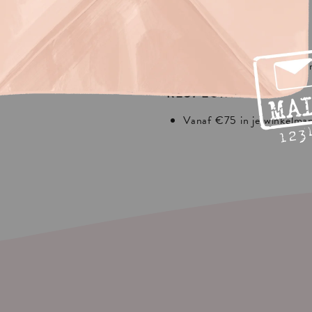
In Europa:
NEDERLAND
75 in je winkelmandje.
Vanaf €30 in je winkelma
 shipping
REST EUROPA
Vanaf €75 in je winkelma