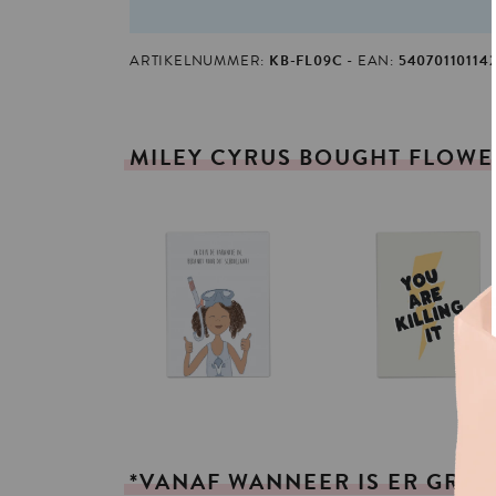
ARTIKELNUMMER:
KB-FL09C
EAN:
54070110114
MILEY
CYRUS
BOUGHT
FLOWE
*VANAF
WANNEER
IS
ER
GRAT