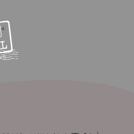
nd.
nd.