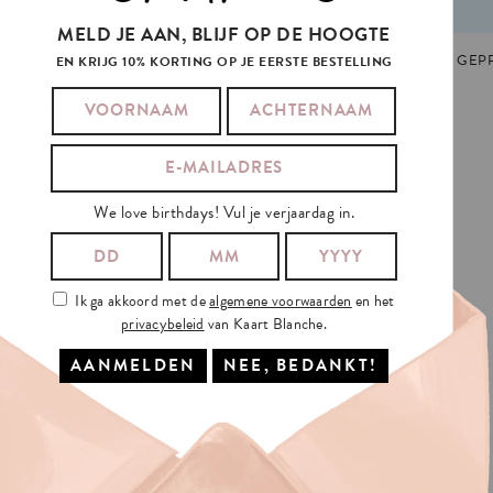
MELD JE AAN, BLIJF OP DE HOOGTE
DEAU
,
GIFT TAG
,
KERST
,
KERSTMIS
,
NIEUWJAAR
GEMAAKT EN GEPRI
EN KRIJG 10% KORTING OP JE EERSTE BESTELLING
We love birthdays! Vul je verjaardag in.
Ik ga akkoord met de
algemene voorwaarden
en het
privacybeleid
van Kaart Blanche.
IS
VERZENDING?