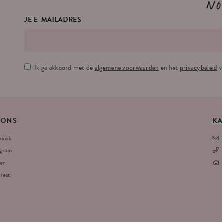
No
JE E-MAILADRES:
Ik ga akkoord met de
algemene voorwaarden
en het
privacybeleid
v
ONS
K
book
agram
er
rest