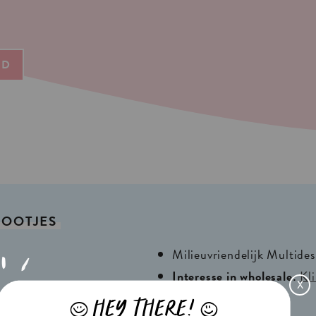
ND
OOTJES
Milieuvriendelijk Multide
Interesse in wholesale:
Kli
X
HEY THERE!
J
L