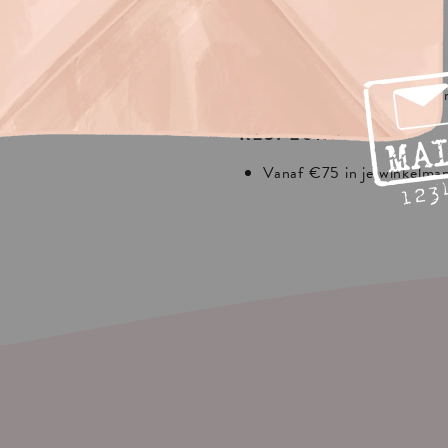
In Europa:
NEDERLAND
75 in je winkelmandje.
Vanaf €30 in je winkelma
 shipping
REST EUROPA
Vanaf €75 in je winkelma