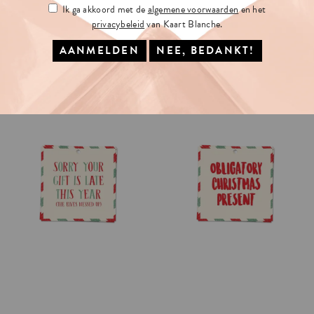
Ik ga akkoord met de
algemene voorwaarden
en het
privacybeleid
van Kaart Blanche.