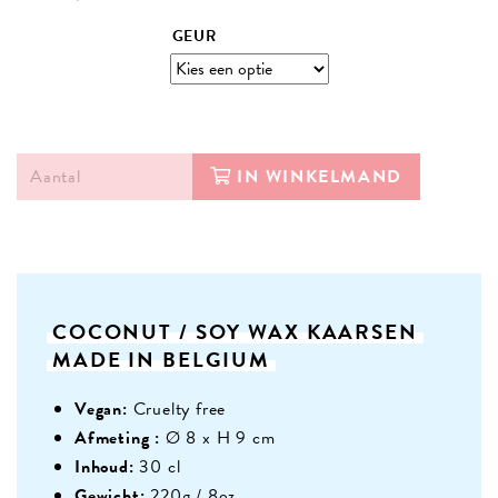
GEUR
IN WINKELMAND
COCONUT
/
SOY
WAX
KAARSEN
MADE
IN
BELGIUM
Vegan:
Cruelty free
Afmeting :
Ø 8 x H 9 cm
Inhoud:
30 cl
Gewicht:
220g / 8oz