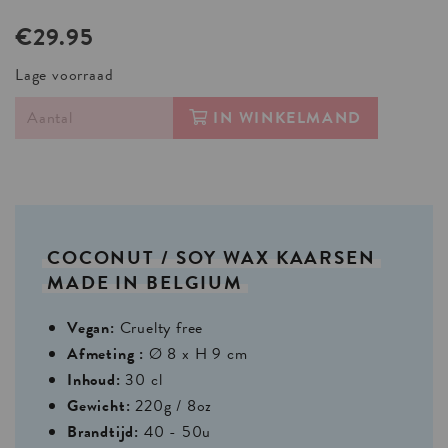
€29.95
Lage voorraad
IN WINKELMAND
COCONUT
/
SOY
WAX
KAARSEN
MADE
IN
BELGIUM
Vegan:
Cruelty free
Afmeting :
Ø 8 x H 9 cm
Inhoud:
30 cl
Gewicht:
220g / 8oz
Brandtijd:
40 - 50u