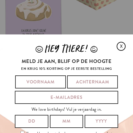
HEY THERE!
X
J
L
MELD JE AAN, BLIJF OP DE HOOGTE
EN KRIJG 10% KORTING OP JE EERSTE BESTELLING
We love birthdays! Vul je verjaardag in.