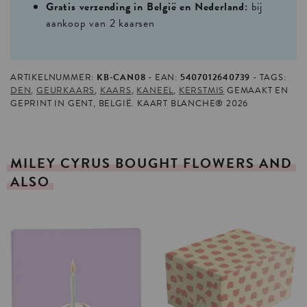
Gratis verzending in België en Nederland:
bij
aankoop van 2 kaarsen
ARTIKELNUMMER:
KB-CAN08
EAN:
5407012640739
TAGS:
DEN
,
GEURKAARS
,
KAARS
,
KANEEL
,
KERSTMIS
GEMAAKT EN
GEPRINT IN GENT, BELGIË. KAART BLANCHE® 2026
MILEY
CYRUS
BOUGHT
FLOWERS
AND
ALSO