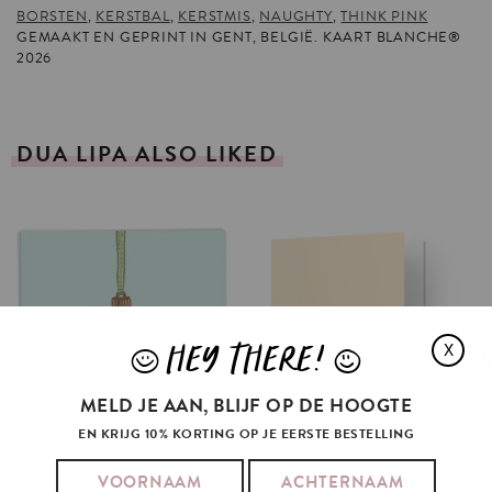
BORSTEN
,
KERSTBAL
,
KERSTMIS
,
NAUGHTY
,
THINK PINK
GEMAAKT EN GEPRINT IN GENT, BELGIË. KAART BLANCHE®
2026
DUA
LIPA
ALSO
LIKED
HEY THERE!
X
J
L
MELD JE AAN, BLIJF OP DE HOOGTE
EN KRIJG 10% KORTING OP JE EERSTE BESTELLING