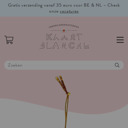
Gratis verzending vanaf 35 euro voor BE & NL – Check
onze
vacatures