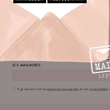
No
JE E-MAILADRES:
Ik ga akkoord met de
algemene voorwaarden
en het
privacybeleid
v