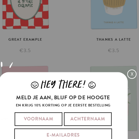
GREAT
EXAMPLE
THANKS
A
LATTE
€3.5
€3.5
X
HEY THERE!
J
L
MELD JE AAN, BLIJF OP DE HOOGTE
EN KRIJG 10% KORTING OP JE EERSTE BESTELLING