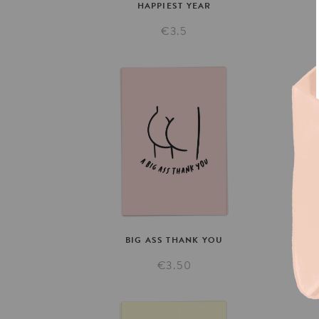
HAPPIEST
YEAR
€3.5
BIG
ASS
THANK
YOU
€3.50