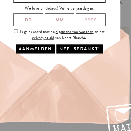
SPANK
YOU
FLOWERS
MAIL
We love birthdays! Vul je verjaardag in.
€3.5
€3.5
Ik ga akkoord met de
algemene voorwaarden
en het
privacybeleid
van Kaart Blanche.
THANK
YOU
NOTE
THOUSAND
TIMES
€3.5
€3.5