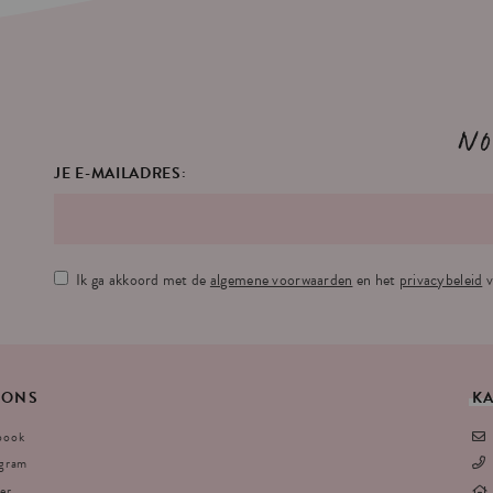
No
JE E-MAILADRES:
Ik ga akkoord met de
algemene voorwaarden
en het
privacybeleid
v
ONS
K
book
agram
er