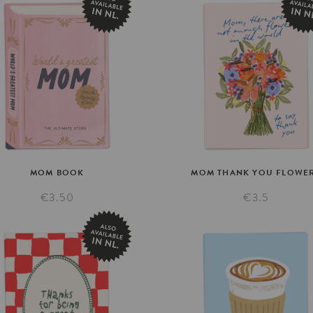
MOM
BOOK
MOM
THANK
YOU
FLOWE
€3.50
€3.5