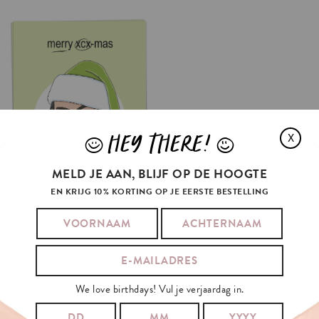
HEY THERE!
X
J
L
MELD JE AAN, BLIJF OP DE HOOGTE
EN KRIJG 10% KORTING OP JE EERSTE BESTELLING
XCX-MAS
€3.5
OPTIES SELECTEREN
We love birthdays! Vul je verjaardag in.