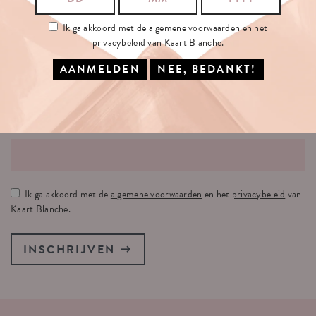
Ik ga akkoord met de
algemene voorwaarden
en het
privacybeleid
van Kaart Blanche.
SCHRIJF
JE
IN
OP
ONZE
NIEUWSBRIEF
JE E-MAILADRES:
Ik ga akkoord met de
algemene voorwaarden
en het
privacybeleid
van
Kaart Blanche.
INSCHRIJVEN