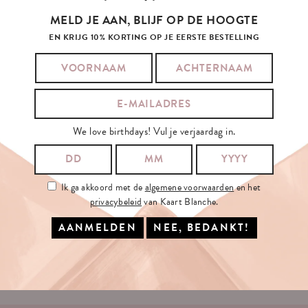
MELD JE AAN, BLIJF OP DE HOOGTE
EN KRIJG 10% KORTING OP JE EERSTE BESTELLING
SCHRIJF
JE
IN
OP
ONZE
NIEUWSBRIEF
We love birthdays! Vul je verjaardag in.
JE E-MAILADRES:
Ik ga akkoord met de
algemene voorwaarden
en het
privacybeleid
van Kaart Blanche.
Ik ga akkoord met de
algemene voorwaarden
en het
privacybeleid
van
Kaart Blanche.
INSCHRIJVEN