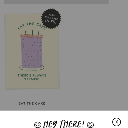
EAT
THE
CAKE
€3.5
HEY THERE!
OPTIES SELECTEREN
X
J
L