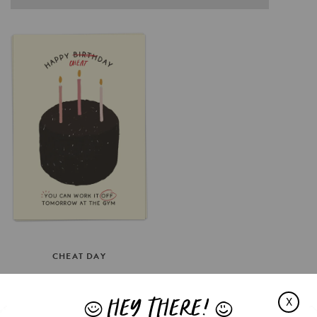
CHEAT
DAY
€3.5
HEY THERE!
OPTIES SELECTEREN
X
J
L