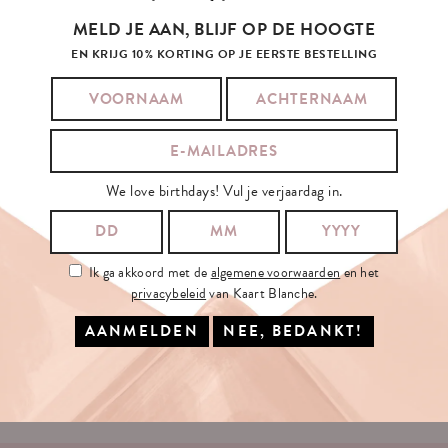
MELD JE AAN, BLIJF OP DE HOOGTE
EN KRIJG 10% KORTING OP JE EERSTE BESTELLING
SCHRIJF
JE
IN
OP
ONZE
NIEUWSBRIEF
We love birthdays! Vul je verjaardag in.
JE E-MAILADRES:
Ik ga akkoord met de
algemene voorwaarden
en het
privacybeleid
van Kaart Blanche.
Ik ga akkoord met de
algemene voorwaarden
en het
privacybeleid
van
Kaart Blanche.
INSCHRIJVEN