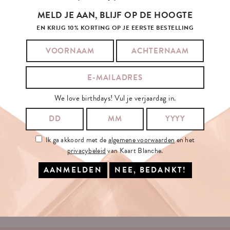
MELD JE AAN, BLIJF OP DE HOOGTE
EN KRIJG 10% KORTING OP JE EERSTE BESTELLING
SCHRIJF
JE
IN
OP
ONZE
NIEUWSBRIEF
We love birthdays! Vul je verjaardag in.
JE E-MAILADRES:
Ik ga akkoord met de
algemene voorwaarden
en het
privacybeleid
van Kaart Blanche.
Ik ga akkoord met de
algemene voorwaarden
en het
privacybeleid
van
Kaart Blanche.
INSCHRIJVEN