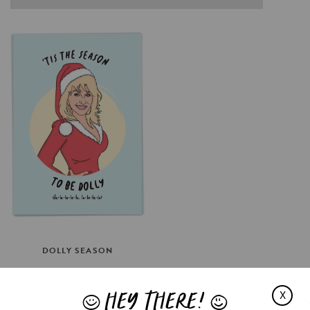
DOLLY
SEASON
€3.5
HEY THERE!
OPTIES SELECTEREN
X
J
L