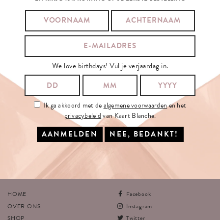
SCHRIJF
JE
IN
OP
ONZE
NIEUWSBRIEF
JE E-MAILADRES:
We love birthdays! Vul je verjaardag in.
Ik ga akkoord met de
algemene voorwaarden
en het
privacybeleid
van
Kaart Blanche.
Ik ga akkoord met de
algemene voorwaarden
en het
privacybeleid
van Kaart Blanche.
INSCHRIJVEN
SITEMAP
VOLG
ONS
HOME
Facebook
OVER ONS
Instagram
SHOP
Twitter