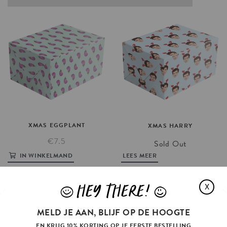
XMAS
EGGPLANT
XMAS
HARRY
€7.5
Sold Out
IN WINKELMAND
LEES MEER
HEY THERE!
X
J
L
MELD JE AAN, BLIJF OP DE HOOGTE
EN KRIJG 10% KORTING OP JE EERSTE BESTELLING