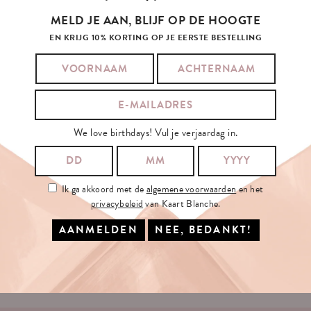
MELD JE AAN, BLIJF OP DE HOOGTE
EN KRIJG 10% KORTING OP JE EERSTE BESTELLING
SCHRIJF
JE
IN
OP
ONZE
NIEUWSBRIEF
We love birthdays! Vul je verjaardag in.
JE E-MAILADRES:
Ik ga akkoord met de
algemene voorwaarden
en het
privacybeleid
van Kaart Blanche.
Ik ga akkoord met de
algemene voorwaarden
en het
privacybeleid
van
Kaart Blanche.
INSCHRIJVEN