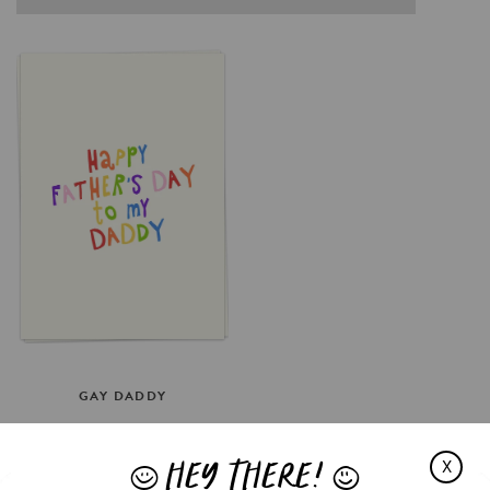
GAY
DADDY
€3.5
HEY THERE!
OPTIES SELECTEREN
X
J
L