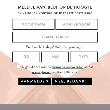
MELD JE AAN, BLIJF OP DE HOOGTE
EN KRIJG 10% KORTING OP JE EERSTE BESTELLING
SCHRIJF
JE
IN
OP
ONZE
NIEUWSBRIEF
We love birthdays! Vul je verjaardag in.
JE E-MAILADRES:
Ik ga akkoord met de
algemene voorwaarden
en het
privacybeleid
van Kaart Blanche.
Ik ga akkoord met de
algemene voorwaarden
en het
privacybeleid
van
Kaart Blanche.
INSCHRIJVEN