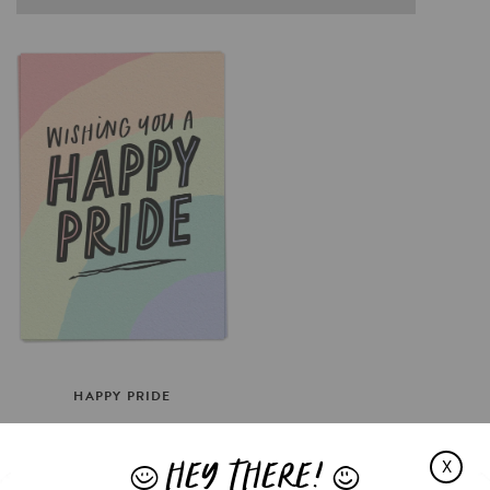
HAPPY
PRIDE
€3.5
HEY THERE!
OPTIES SELECTEREN
X
J
L