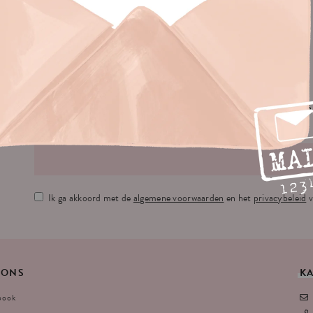
No
JE E-MAILADRES:
Ik ga akkoord met de
algemene voorwaarden
en het
privacybeleid
v
ONS
K
book