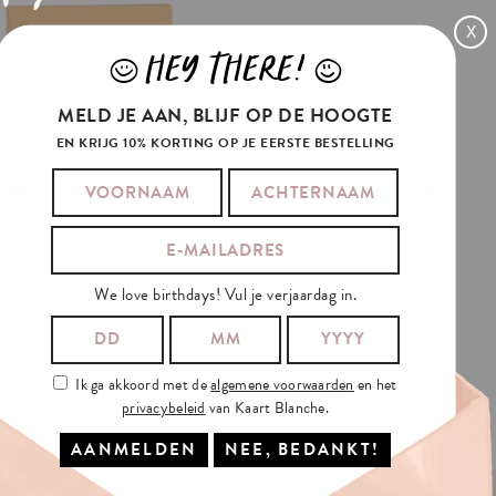
X
HEY THERE!
J
L
MELD JE AAN, BLIJF OP DE HOOGTE
EN KRIJG 10% KORTING OP JE EERSTE BESTELLING
HAPPY
HALLOWEEN
We love birthdays! Vul je verjaardag in.
€3.5
Ik ga akkoord met de
algemene voorwaarden
en het
privacybeleid
van Kaart Blanche.