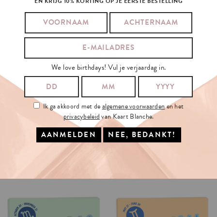
EN KRIJG 10% KORTING OP JE EERSTE BESTELLING
We love birthdays! Vul je verjaardag in.
Ik ga akkoord met de
algemene voorwaarden
en het
privacybeleid
van Kaart Blanche.
ZODIAC
PISCES
ZODIAC
TAURUS
€3.5
€3.5
OPTIES SELECTEREN
OPTIES SELECTEREN