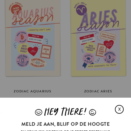
ZODIAC
AQUARIUS
ZODIAC
ARIES
€3.5
€3.5
HEY THERE!
X
OPTIES SELECTEREN
OPTIES SELECTEREN
J
L
MELD JE AAN, BLIJF OP DE HOOGTE