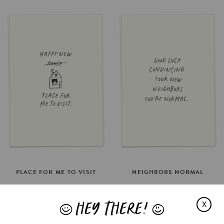
PLACE
FOR
ME
TO
VISIT
NEIGHBORS
NORMAL
€3.5
€3.5
HEY THERE!
OPTIES SELECTEREN
OPTIES SELECTEREN
X
J
L