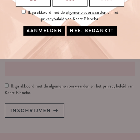
Ik ga akkoord met de
algemene voorwaarden
en het
privacybeleid
van Kaart Blanche.
SCHRIJF
JE
IN
OP
ONZE
NIEUWSBRIEF
JE E-MAILADRES:
Ik ga akkoord met de
algemene voorwaarden
en het
privacybeleid
van
Kaart Blanche.
INSCHRIJVEN