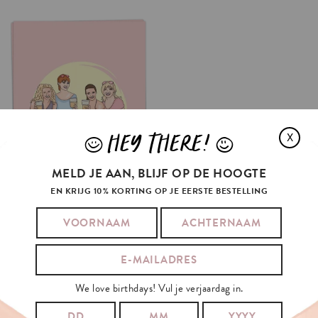
HEY THERE!
X
J
L
MELD JE AAN, BLIJF OP DE HOOGTE
EN KRIJG 10% KORTING OP JE EERSTE BESTELLING
WITHOUT
MEN
€3.5
OPTIES SELECTEREN
We love birthdays! Vul je verjaardag in.