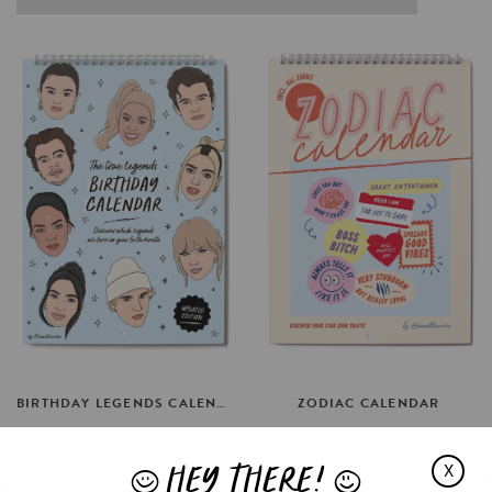
BIRTHDAY
LEGENDS
CALENDAR
*UPDATED
ZODIAC
CALENDAR
€24.95
€24.95
HEY THERE!
X
IN WINKELMAND
IN WINKELMAND
J
L