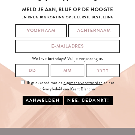
MELD JE AAN, BLIJF OP DE HOOGTE
EN KRIJG 10% KORTING OP JE EERSTE BESTELLING
SCHRIJF
JE
IN
OP
ONZE
NIEUWSBRIEF
We love birthdays! Vul je verjaardag in.
JE E-MAILADRES:
Ik ga akkoord met de
algemene voorwaarden
en het
privacybeleid
van Kaart Blanche.
Ik ga akkoord met de
algemene voorwaarden
en het
privacybeleid
van
Kaart Blanche.
INSCHRIJVEN