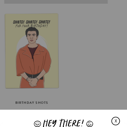
BIRTHDAY
SHOTS
€3.5
HEY THERE!
OPTIES SELECTEREN
X
J
L