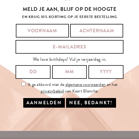
MELD JE AAN, BLIJF OP DE HOOGTE
EN KRIJG 10% KORTING OP JE EERSTE BESTELLING
SCHRIJF
JE
IN
OP
ONZE
NIEUWSBRIEF
We love birthdays! Vul je verjaardag in.
JE E-MAILADRES:
Ik ga akkoord met de
algemene voorwaarden
en het
privacybeleid
van Kaart Blanche.
Ik ga akkoord met de
algemene voorwaarden
en het
privacybeleid
van
Kaart Blanche.
INSCHRIJVEN