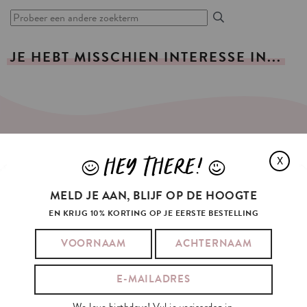
JE
HEBT
MISSCHIEN
INTERESSE
IN...
SCHRIJF
JE
IN
OP
ONZE
NIEUWSBRIEF
HEY THERE!
X
J
L
JE E-MAILADRES:
MELD JE AAN, BLIJF OP DE HOOGTE
EN KRIJG 10% KORTING OP JE EERSTE BESTELLING
Ik ga akkoord met de
algemene voorwaarden
en het
privacybeleid
van
Kaart Blanche.
INSCHRIJVEN
We love birthdays! Vul je verjaardag in.