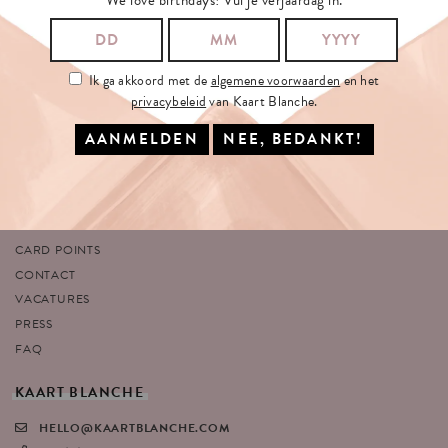
Ik ga akkoord met de
algemene voorwaarden
en het
SITEMAP
VOLG
ONS
privacybeleid
van Kaart Blanche.
HOME
Facebook
OVER ONS
Instagram
SHOP
Twitter
PORTFOLIO
Pinterest
ANTWERP STORE
CARD POINTS
CONTACT
VACATURES
PRESS
FAQ
KAART
BLANCHE
HELLO@KAARTBLANCHE.COM