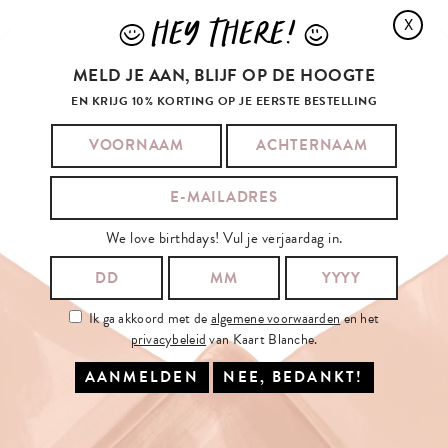
JINGLE
BALLS
PINK
JINGLE
BALLS
BLACK
HEY THERE!
X
J
L
€17.95
€17.95
IN WINKELMAND
IN WINKELMAND
MELD JE AAN, BLIJF OP DE HOOGTE
EN KRIJG 10% KORTING OP JE EERSTE BESTELLING
We love birthdays! Vul je verjaardag in.
SCHRIJF
JE
IN
OP
ONZE
NIEUWSBRIEF
JE E-MAILADRES:
Ik ga akkoord met de
algemene voorwaarden
en het
privacybeleid
van Kaart Blanche.
Ik ga akkoord met de
algemene voorwaarden
en het
privacybeleid
van
Kaart Blanche.