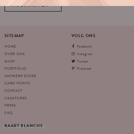
INSCHRIJVEN
SITEMAP
VOLG
ONS
HOME
Facebook
OVER ONS
Instagram
SHOP
Twitter
PORTFOLIO
Pinterest
ANTWERP STORE
CARD POINTS
CONTACT
VACATURES
PRESS
FAQ
KAART
BLANCHE