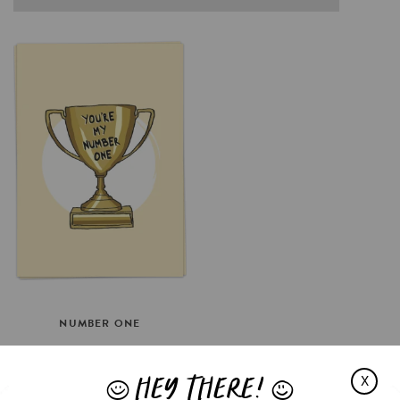
NUMBER
ONE
€3.5
HEY THERE!
IN WINKELMAND
X
J
L