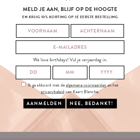
MELD JE AAN, BLIJF OP DE HOOGTE
EN KRIJG 10% KORTING OP JE EERSTE BESTELLING
SCHRIJF
JE
IN
OP
ONZE
NIEUWSBRIEF
We love birthdays! Vul je verjaardag in.
JE E-MAILADRES:
Ik ga akkoord met de
algemene voorwaarden
en het
privacybeleid
van Kaart Blanche.
Ik ga akkoord met de
algemene voorwaarden
en het
privacybeleid
van
Kaart Blanche.
INSCHRIJVEN