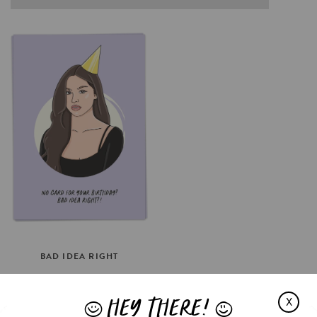
BAD
IDEA
RIGHT
€3.5
HEY THERE!
OPTIES SELECTEREN
X
J
L