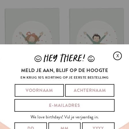
HEY THERE!
X
J
L
MELD JE AAN, BLIJF OP DE HOOGTE
EN KRIJG 10% KORTING OP JE EERSTE BESTELLING
KAPOEN
MEISJE
KAPOEN
JONGEN
€3.5
€3.5
IN WINKELMAND
IN WINKELMAND
We love birthdays! Vul je verjaardag in.