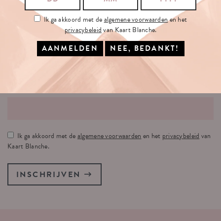
Ik ga akkoord met de
algemene voorwaarden
en het
privacybeleid
van Kaart Blanche.
SCHRIJF
JE
IN
OP
ONZE
NIEUWSBRIEF
JE E-MAILADRES:
Ik ga akkoord met de
algemene voorwaarden
en het
privacybeleid
van
Kaart Blanche.
INSCHRIJVEN