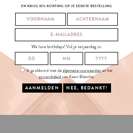
EN KRIJG 10% KORTING OP JE EERSTE BESTELLING
We love birthdays! Vul je verjaardag in.
Ik ga akkoord met de
algemene voorwaarden
en het
privacybeleid
van Kaart Blanche.
PLANT
MOM
SUNNIER
DAYS
€1.5
€1.5
IN WINKELMAND
IN WINKELMAND