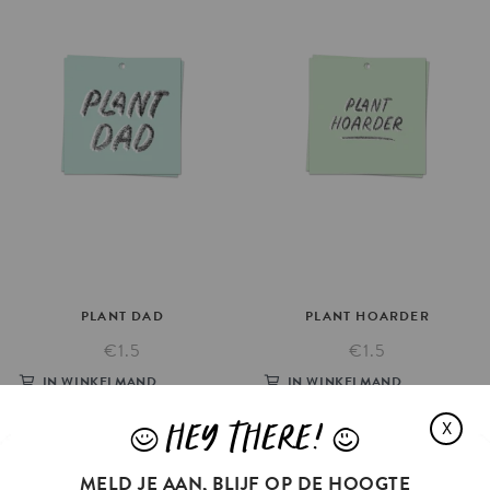
PLANT
DAD
PLANT
HOARDER
€1.5
€1.5
IN WINKELMAND
IN WINKELMAND
HEY THERE!
X
J
L
MELD JE AAN, BLIJF OP DE HOOGTE