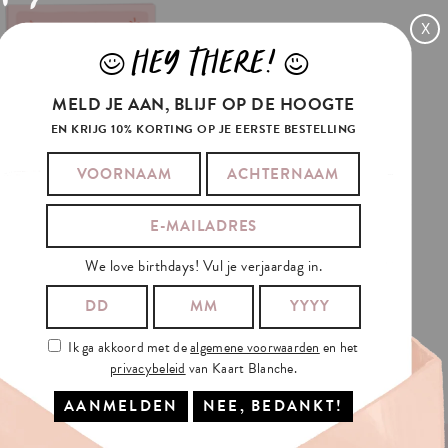
X
HEY THERE!
J
L
MELD JE AAN, BLIJF OP DE HOOGTE
EN KRIJG 10% KORTING OP JE EERSTE BESTELLING
LET
IT
SNOW
We love birthdays! Vul je verjaardag in.
€3.5
Ik ga akkoord met de
algemene voorwaarden
en het
privacybeleid
van Kaart Blanche.