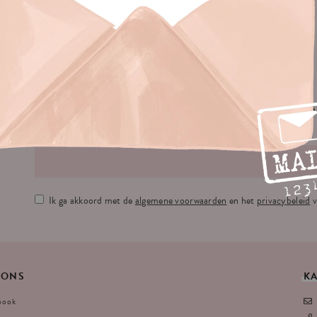
No
JE E-MAILADRES:
Ik ga akkoord met de
algemene voorwaarden
en het
privacybeleid
v
ONS
K
book