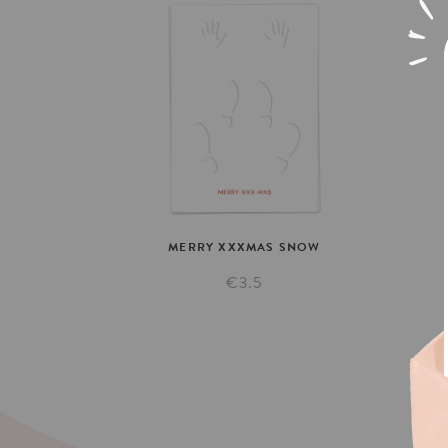
MERRY
XXXMAS
SNOW
€3.5